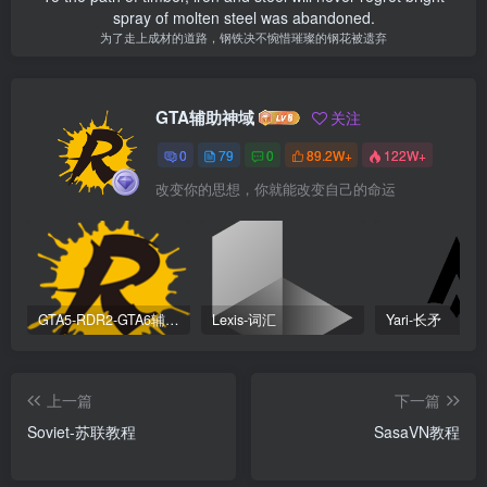
spray of molten steel was abandoned.
为了走上成材的道路，钢铁决不惋惜璀璨的钢花被遗弃
GTA辅助神域
关注
0
79
0
89.2W+
122W+
改变你的思想，你就能改变自己的命运
GTA5-RDR2-GTA6辅助科技安装器
Lexis-词汇
Yari-长矛
上一篇
下一篇
Soviet-苏联教程
SasaVN教程