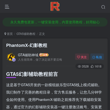
本站已推出部分科技支持GTA5增强版辅助/GTA5传承版辅助/或支持支持双版
官方授权经销商，全新正品激活码，官方售后服务
永久免费包更新，一键安装使用，内置使用教程，好用贴心
想赚钱改变命运吗？无需囤货做代理，轻松日入几百，前往店铺了解加盟代理！
首页
GTA5辅助教程
正文
本站已推出部分科技支持GTA5增强版辅助/GTA5传承版辅助/或支持支持双版
PhantomX-幻影教程
官方授权经销商，全新正品激活码，官方售后服务
GTA辅助神域
关注
私信
人生很简单，做了决定就不要后悔
3528
1618
GTA5幻影辅助教程
前言
这是基于GTA5开发的一款模组娱乐型GTA5线上模式辅助。
我们制作了完善的教程目录，官方售后服务，让您几分钟学
会如何使用。使用PhantomX-辅助之前推荐先下载辅助安装
器，通过官方的幻影辅助安装器一键注册激活账号、安装更