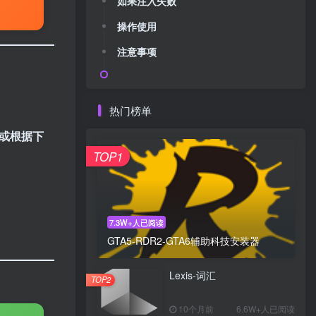
如果注入失败
操作使用
注意事项
热门榜单
)或根据下
TOP1
7.3W+人已阅读
GTA5-RDR2-GTA6辅助科技安装器
Lexis-词汇
TOP2
10个月前
6.6W+人已阅读