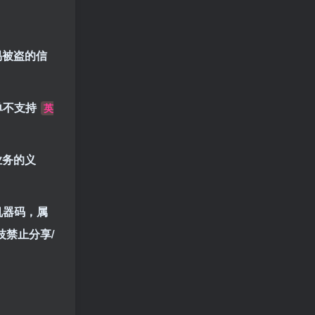
易被盗的信
单不支持
英
业务的义
机器码，属
技禁止分享/