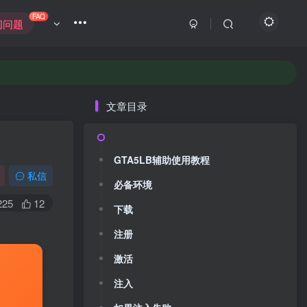
FAQ
问问题
版
理！
文章目录
版
GTA5LB辅助使用教程
私信
必备环境
225
12
下载
注册
激活
注入