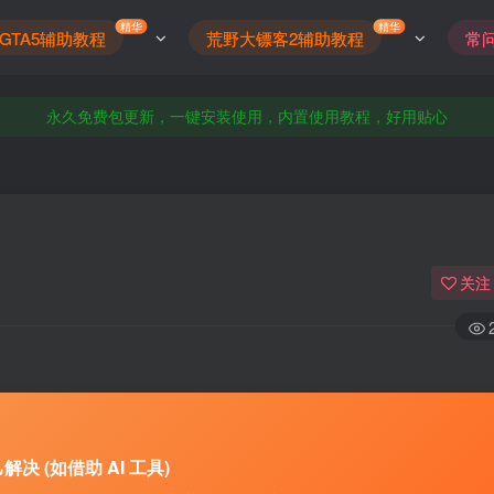
精华
精华
GTA5辅助教程
荒野大镖客2辅助教程
常
本站已推出部分科技支持GTA5增强版辅助/GTA5传承版辅助/或支持支持双
官方授权经销商，全新正品激活码，官方售后服务
永久免费包更新，一键安装使用，内置使用教程，好用贴心
赚钱改变命运吗？无需囤货做代理，轻松日入几百，前往店铺了解加盟代
本站已推出部分科技支持GTA5增强版辅助/GTA5传承版辅助/或支持支持双
官方授权经销商，全新正品激活码，官方售后服务
关注
 (如借助 AI 工具)