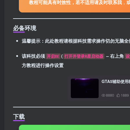
教程可能具有时效性，若不适用请及时联系我
，
必备环境
温馨提示：此处教程请根据科技需求操作切勿无脑全做
该科技必须
(
– 右上角
开启BE
打开并登录R星启动器
设
方教程进行操作设置
GTA5辅助使
8880
1889
下载