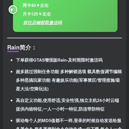
周卡40￥左右
月卡125￥左右
前往店铺获取激活码
Rain
简介：
下单获得GTA5增强版
Rain-及时雨
限时激活码
超多跳过强制任务功能 多种解锁选项 载具数值调节编辑
多种恶搞玩家功能 有趣娱乐功能(军事禁区/管理措施/吸
星大法/空降玩法)
高自定义功能,使用舒适,安全性强,独立主机24小时云端
提供内核特征,一人一小时一特征,防连带防特征
驱动每个人的MD5值都不一样,登录的时候自动发送给服