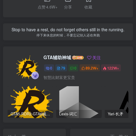
点赞
4.6W+
分享
收藏
Stop to have a rest, do not forget others still in the running.
停下来休息的时候，不要忘记别人还在奔跑
GTA辅助神域
关注
0
79
0
89.2W+
122W+
智慧比财富更宝贵
GTA5-RDR2-GTA6辅助科技安装器
Lexis-词汇
Yari-长矛