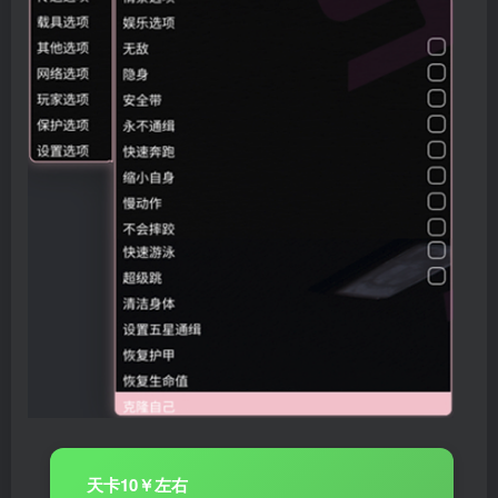
天卡10￥左右