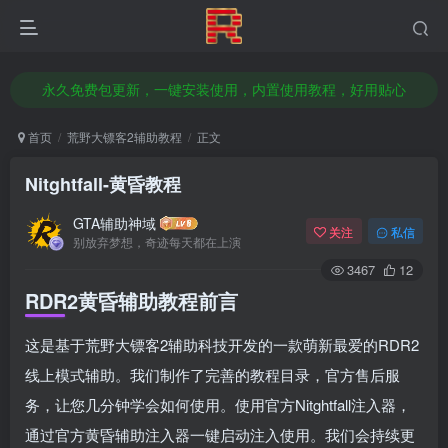
本站已推出部分科技支持GTA5增强版辅助/GTA5传承版辅助/或支持支持双版
官方授权经销商，全新正品激活码，官方售后服务
永久免费包更新，一键安装使用，内置使用教程，好用贴心
想赚钱改变命运吗？无需囤货做代理，轻松日入几百，前往店铺了解加盟代理！
首页
荒野大镖客2辅助教程
正文
本站已推出部分科技支持GTA5增强版辅助/GTA5传承版辅助/或支持支持双版
Nitghtfall-黄昏教程
官方授权经销商，全新正品激活码，官方售后服务
GTA辅助神域
关注
私信
别放弃梦想，奇迹每天都在上演
3467
12
RDR2黄昏辅助教程
前言
这是基于荒野大镖客2辅助科技开发的一款萌新最爱的RDR2
线上模式辅助。我们制作了完善的教程目录，官方售后服
务，让您几分钟学会如何使用。使用官方Nitghtfall注入器，
通过官方黄昏辅助注入器一键启动注入使用。我们会持续更