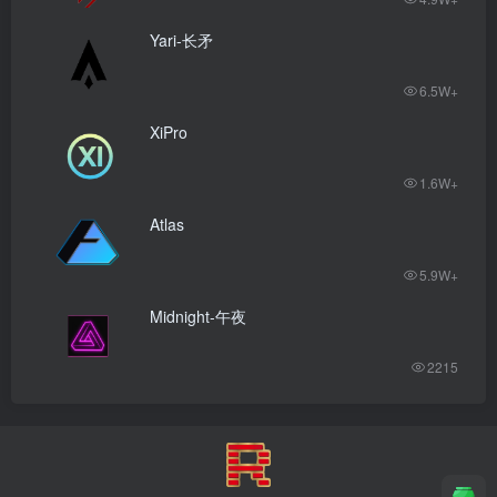
Yari-长矛
6.5W+
XiPro
1.6W+
Atlas
5.9W+
Midnight-午夜
2215